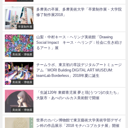
多摩美の卒展、多摩美術大学「卒業制作展・大学院
修了制作展2018」
卒業制作展
山梨・中村キース・ヘリング美術館「Drawing
Social Impact キース・ヘリング：社会に生き続け
るアート」展
美術展・博物展
チームラボ、東京初の常設デジタルアートミュージ
アム「MORI Building DIGITAL ART MUSEUM:
teamLab Borderless」2018年夏に誕生
美術展・博物展
「生誕120年 東郷青児展 夢と現(うつつ)の女たち」
大阪市・あべのハルカス美術館で開催
美術展・博物展
世界のカバン博物館で東京藝術大学美術学部デザイ
ン科の作品展示「2018 モチハコブカタチ展」開催