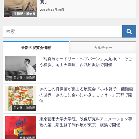
真」
2017年11月26日
美術展・博物展
最新の展覧会情報
カルチャー
「写真展オードリー・ヘプバーン」大丸神戸、そご
う横浜、岡山天満屋、西武所沢店で開催
美術展・博物展
きのこの肖像画が集まる展覧会『小林 路子 菌類画
の世界～きのこに会いにいきましょう～』京都で開
催
美術展・博物展
東京藝術大学大学院、映像研究科アニメーション専
攻の第九期生修了制作展が東京・横浜で開催
卒業制作展