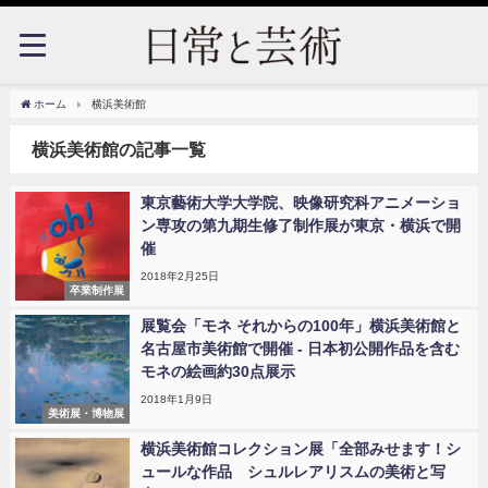
ホーム
横浜美術館
横浜美術館の記事一覧
東京藝術大学大学院、映像研究科アニメーショ
ン専攻の第九期生修了制作展が東京・横浜で開
催
2018年2月25日
卒業制作展
展覧会「モネ それからの100年」横浜美術館と
名古屋市美術館で開催 - 日本初公開作品を含む
モネの絵画約30点展示
2018年1月9日
美術展・博物展
横浜美術館コレクション展「全部みせます！シ
ュールな作品 シュルレアリスムの美術と写