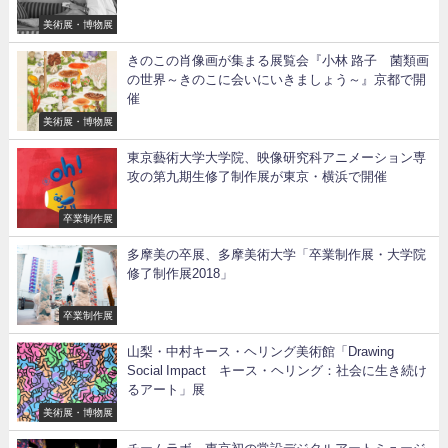
美術展・博物展
きのこの肖像画が集まる展覧会『小林 路子 菌類画
の世界～きのこに会いにいきましょう～』京都で開
催
美術展・博物展
東京藝術大学大学院、映像研究科アニメーション専
攻の第九期生修了制作展が東京・横浜で開催
卒業制作展
多摩美の卒展、多摩美術大学「卒業制作展・大学院
修了制作展2018」
卒業制作展
山梨・中村キース・ヘリング美術館「Drawing
Social Impact キース・ヘリング：社会に生き続け
るアート」展
美術展・博物展