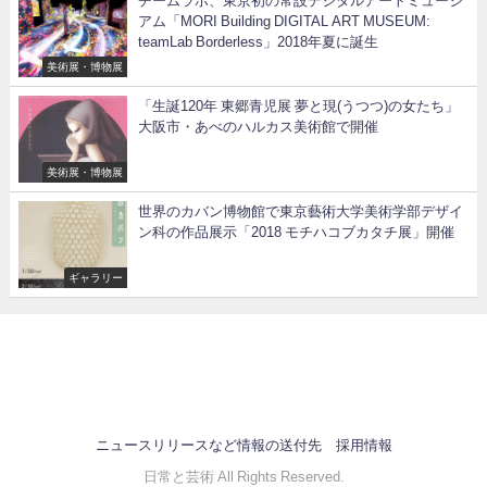
チームラボ、東京初の常設デジタルアートミュージ
アム「MORI Building DIGITAL ART MUSEUM:
teamLab Borderless」2018年夏に誕生
美術展・博物展
「生誕120年 東郷青児展 夢と現(うつつ)の女たち」
大阪市・あべのハルカス美術館で開催
美術展・博物展
世界のカバン博物館で東京藝術大学美術学部デザイ
ン科の作品展示「2018 モチハコブカタチ展」開催
ギャラリー
ニュースリリースなど情報の送付先
採用情報
日常と芸術 All Rights Reserved.